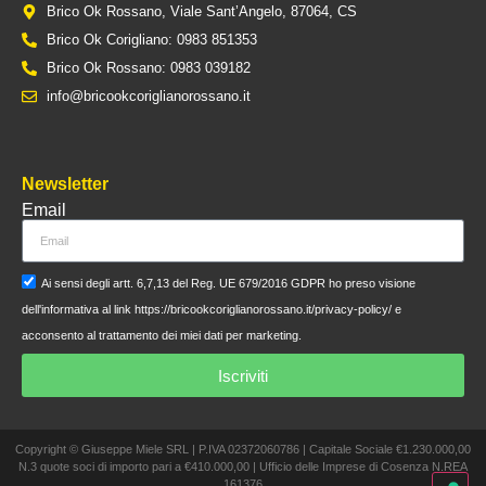
Brico Ok Rossano, Viale Sant’Angelo, 87064, CS
Brico Ok Corigliano: 0983 851353
Brico Ok Rossano: 0983 039182
info@bricookcoriglianorossano.it
Newsletter
Email
Ai sensi degli artt. 6,7,13 del Reg. UE 679/2016 GDPR ho preso visione
dell'informativa al link https://bricookcoriglianorossano.it/privacy-policy/ e
acconsento al trattamento dei miei dati per marketing.
Iscriviti
Copyright © Giuseppe Miele SRL | P.IVA 02372060786 | Capitale Sociale €1.230.000,00
N.3 quote soci di importo pari a €410.000,00 | Ufficio delle Imprese di Cosenza N.REA
161376