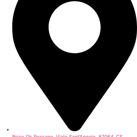
Brico Ok Rossano, Viale Sant’Angelo, 87064, CS