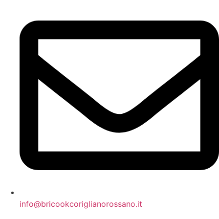
info@bricookcoriglianorossano.it